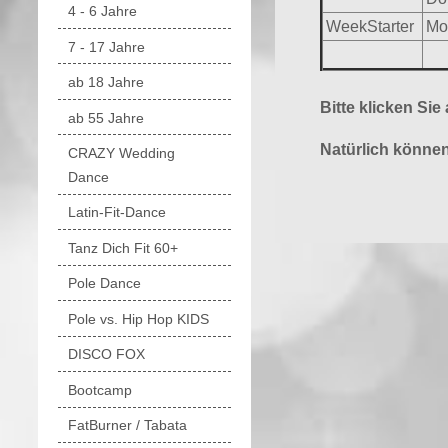
4 - 6 Jahre
WeekStarter
Mo
7 - 17 Jahre
ab 18 Jahre
Bitte klicken Sie
ab 55 Jahre
Natürlich können
CRAZY Wedding
Dance
Latin-Fit-Dance
Tanz Dich Fit 60+
Pole Dance
Pole vs. Hip Hop KIDS
DISCO FOX
Bootcamp
FatBurner / Tabata