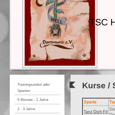
TSC H
Kurse / 
Trainingszeiten aller
Sparten
5 Monate - 2 Jahre
Sparte
Ta
2 - 3 Jahre
Di
Tanz Dich Fit
Do