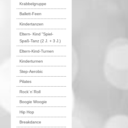
Krabbelgruppe
Ballett-Feen
Kindertanzen
Eltern- Kind "Spiel-
Spaß-Tanz (2 J. + 3 J.)
Eltern-Kind-Turnen
Kinderturnen
Step-Aerobic
Pilates
Rock´n´Roll
Boogie Woogie
Hip Hop
Breakdance