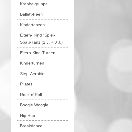
Krabbelgruppe
Ballett-Feen
Kindertanzen
Eltern- Kind "Spiel-
Spaß-Tanz (2 J. + 3 J.)
Eltern-Kind-Turnen
Kinderturnen
Step-Aerobic
Pilates
Rock´n´Roll
Boogie Woogie
Hip Hop
Breakdance